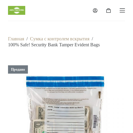
П
е
Корзина
р
е
й
т
и
Главная
/
Сумка с контролем вскрытия
/
к
100% Safe! Security Bank Tamper Evident Bags
с
у
т
и
Продано