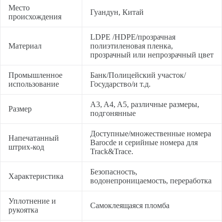
Место
Гуандун, Китай
происхождения
LDPE /HDPE/прозрачная
Материал
полиэтиленовая пленка,
прозрачный или непрозрачный цвет
Промышленное
Банк/Полицейский участок/
использование
Государство/и т.д.
A3, A4, A5, различные размеры,
Размер
подгонянные
Доступные/множественные номера
Напечатанный
Barocde и серийные номера для
штрих-код
Track&Trace.
Безопасность,
Характеристика
водонепроницаемость, переработка
Уплотнение и
Самоклеящаяся пломба
рукоятка