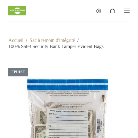
P
a
Panier
s
d’achat
s
e
r
a
Accueil
/
Sac à témoin d'intégrité
/
u
100% Safe! Security Bank Tamper Evident Bags
c
o
n
t
e
ÉPUISÉ
n
u