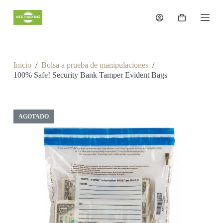
S
a
Carro
l
de
t
compra
a
r
a
Inicio
/
Bolsa a prueba de manipulaciones
/
l
100% Safe! Security Bank Tamper Evident Bags
c
o
n
t
e
AGOTADO
n
i
d
o