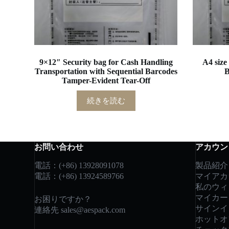
9×12″ Security bag for Cash Handling
A4 size
Transportation with Sequential Barcodes
B
Tamper-Evident Tear-Off
続きを読む
お問い合わせ
アカウン
電話：(+86) 13928091078
製品紹介
電話：(+86) 13924589766
マイアカ
私のウィ
マイカー
お困りですか？
サインイ
連絡先
sales@aespack.com
ホットオ