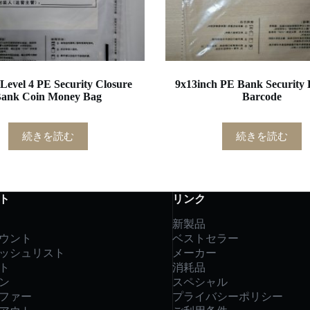
 Level 4 PE Security Closure
9x13inch PE Bank Security 
ank Coin Money Bag
Barcode
続きを読む
続きを読む
ト
リンク
新製品
ウント
ベストセラー
ッシュリスト
メーカー
ト
消耗品
ン
スペシャル
ファー
プライバシーポリシー