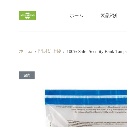
コ
ン
ホーム
製品紹介
テ
ン
ツ
へ
ス
キ
ホーム
開封防止袋
/
/
100% Safe! Security Bank Tampe
ッ
プ
完売