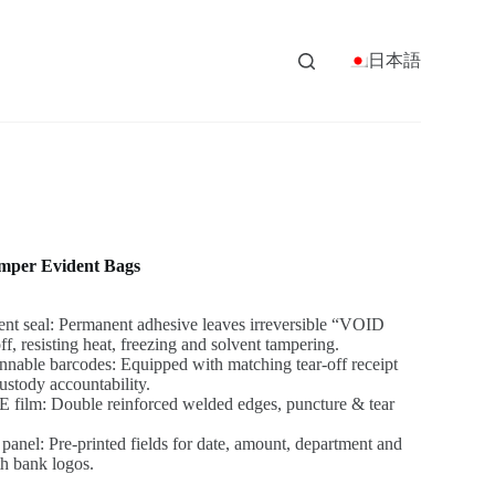
日本語
mper Evident Bags
t seal: Permanent adhesive leaves irreversible “VOID
resisting heat, freezing and solvent tampering.
nnable barcodes: Equipped with matching tear-off receipt
custody accountability.
E film: Double reinforced welded edges, puncture & tear
panel: Pre-printed fields for date, amount, department and
th bank logos.