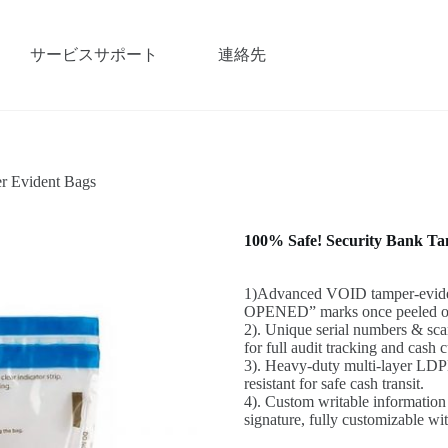
サービスサポート
連絡先
r Evident Bags
100% Safe! Security Bank Ta
1)Advanced VOID tamper-eviden
OPENED” marks once peeled off, 
2). Unique serial numbers & sca
for full audit tracking and cash 
3). Heavy-duty multi-layer LDP
resistant for safe cash transit.
4). Custom writable information 
signature, fully customizable wi