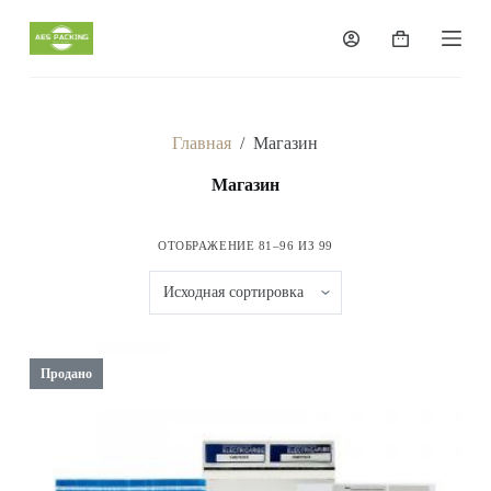
П
е
Корзина
р
е
й
т
и
Главная
/
Магазин
к
с
Магазин
у
т
и
ОТОБРАЖЕНИЕ 81–96 ИЗ 99
Продано