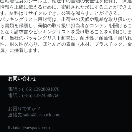
己粘着性袋のシールは、輸送中の書類の安全性を確保し、関連
情報を正確に伝えるために、密封された形にすることができま
す。材料はリサイクルでき、公害を減らすことができる。
パッキングリスト用封筒は、出荷中の天候や乱暴な取り扱いか
ら書類を保護し、荷物の取り扱い担当者がコンテナを開けるこ
となく請求書やピッキングリストを受け取ることを可能にしま
す。当社のパッキングリスト封筒は、耐水性／耐油性／耐汚れ
性、耐久性があり、ほとんどの表面（木材、プラスチック、金
属）に接着します。
お問い合わせ
電話：(+86) 13928091078
電話：(+86) 13924589766
お困りですか？
連絡先
sales@aespack.com
liviadai@aespack.com