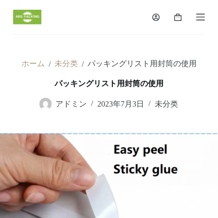
コ
ン
シ
テ
ョ
ン
ッ
ツ
ピ
へ
ン
ホーム
未分类
パッキングリスト用封筒の使用
/
/
ス
グ
キ
カ
パッキングリスト用封筒の使用
ッ
ー
プ
ト
アドミン
2023年7月3日
未分类