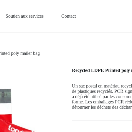
Soutien aux services
Contact
nted poly mailer bag
Recycled LDPE Printed poly 
Un sac postal en matériau recyc
de plastiques recyclés. PCR sign
a déjà été utilisé par les consom
forme. Les emballages PCR réduis
détourner les déchets des déchar