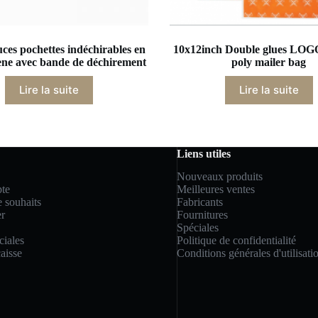
ces pochettes indéchirables en
10x12inch Double glues LOGO
ène avec bande de déchirement
poly mailer bag
Lire la suite
Lire la suite
Liens utiles
Nouveaux produits
te
Meilleures ventes
e souhaits
Fabricants
r
Fournitures
Spéciales
ciales
Politique de confidentialité
caisse
Conditions générales d'utilisati