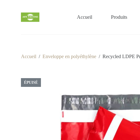
P
a
s
Accueil
Produits
s
e
r
a
u
c
o
Accueil
/
Enveloppe en polyéthylène
/
Recycled LDPE Pri
n
t
e
n
ÉPUISÉ
u