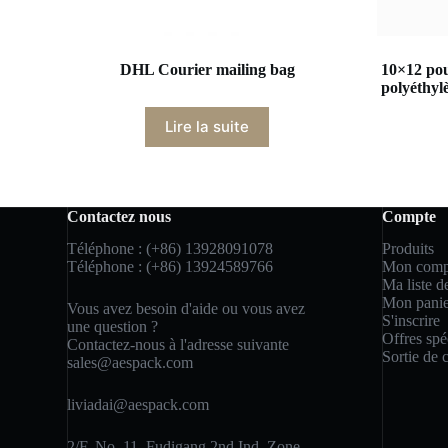
DHL Courier mailing bag
10×12 pou
polyéthyl
Lire la suite
Contactez nous
Compte
Téléphone : (+86) 13928091078
Produits
Téléphone : (+86) 13924589766
Mon comp
Ma liste d
Mon panie
Vous avez besoin d'aide ou vous avez
S'inscrire
une question ?
Offres spé
Contactez-nous à l'adresse suivante
Sortie de 
sales@aespack.com
liviadai@aespack.com
2/F, No. 11, Fudigang 2nd Ind. Zone,