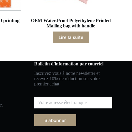
 printing
OEM Water-Proof Polyethylene Printed
Mailing bag with handle
Lire la suite
Bulletin d'information par courriel
Inscrivez-vous à notre newsletter et
recevez 10% de réduction sur votre
premier achat
on
S'abonner