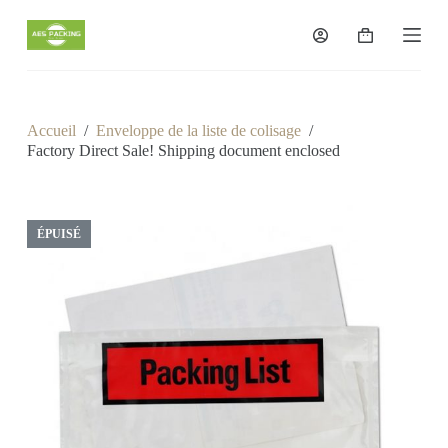
P
a
Panier
s
d’achat
s
e
r
a
Accueil
/
Enveloppe de la liste de colisage
/
u
Factory Direct Sale! Shipping document enclosed
c
o
n
t
e
ÉPUISÉ
n
u