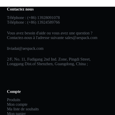
Contactez nous
Téléphone : (+86) 13928091078
Téléphone : (+86) 13924589766
Vous avez besoin d'aide ou vous avez une question ?
Contactez-nous à l'adresse suivante
sales@aespack.com
liviadai@aespack.com
2/F, No. 11, Fudigang 2nd Ind. Zone, Pingdi Street,
Longgang Dist.of Shenzhen, Guangdong, China ;
Compte
Produits
Mon compte
Ma liste de souhaits
Mon panier