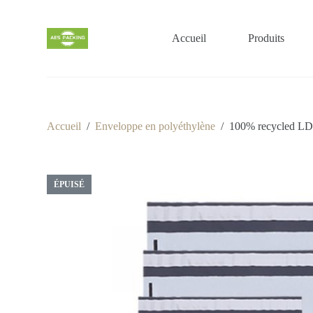
P
a
s
Accueil
Produits
s
e
r
a
u
c
o
Accueil
/
Enveloppe en polyéthylène
/
100% recycled LD
n
t
e
n
ÉPUISÉ
u