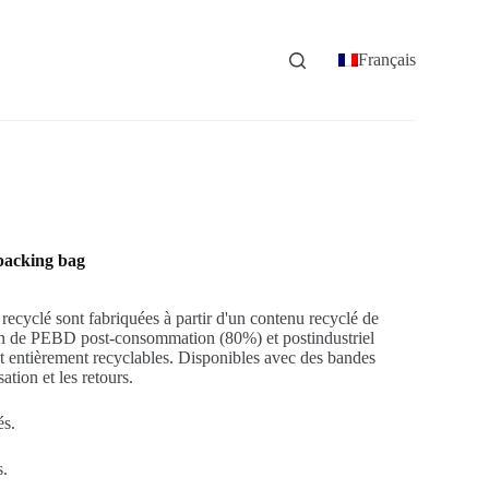
Français
packing bag
ecyclé sont fabriquées à partir d'un contenu recyclé de
n de PEBD post-consommation (80%) et postindustriel
t entièrement recyclables. Disponibles avec des bandes
ation et les retours.
és.
s.