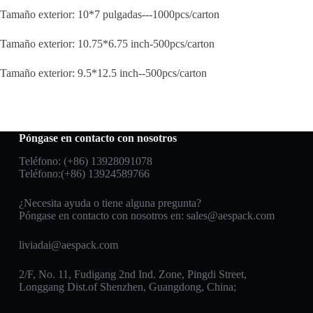
Tamaño exterior: 10*7 pulgadas---1000pcs/carton
Tamaño exterior: 10.75*6.75 inch-500pcs/carton
Tamaño exterior: 9.5*12.5 inch--500pcs/carton
Póngase en contacto con nosotros
Teléfono: (+86) 13928091078
Teléfono:(+86) 13924589766
¿Necesita ayuda o tiene alguna pregunta?
Póngase en contacto con nosotros en:
sales@aespack.com
liviadai@aespack.com
2/F, No. 11, Fudigang 2nd Ind. Zone, Pingdi Street,
Longgang Dist.of Shenzhen, Guangdong, China;