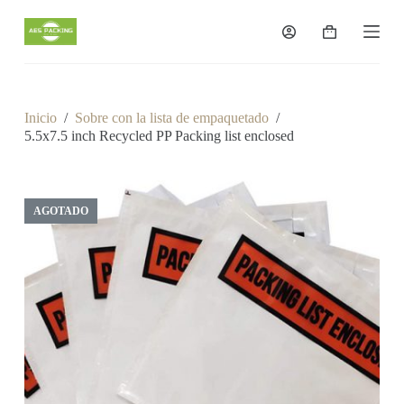
S
a
Carro
l
de
t
compra
a
r
a
Inicio
/
Sobre con la lista de empaquetado
/
l
5.5x7.5 inch Recycled PP Packing list enclosed
c
o
n
t
e
AGOTADO
n
i
d
o