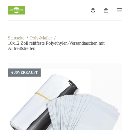
Z
u
Warenkorb
m
I
n
h
a
Startseite
/
Poly-Mailer
/
l
10x12 Zoll reißfeste Polyethylen-Versandtaschen mit
t
Aufreißstreifen
s
p
r
i
AUSVERKAUFT
n
g
e
n