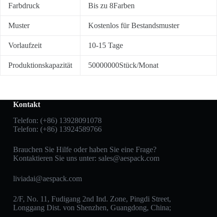
Farbdruck
Bis zu 8Farben
Muster
Kostenlos für Bestandsmuster
Vorlaufzeit
10-15 Tage
Produktionskapazität
50000000Stück/Monat
Kontakt
Telefon: (+86) 13928091078
Telefon: (+86) 13924589766
Brauchen Sie Hilfe oder haben Sie eine Frage?
Kontaktieren Sie uns unter:
sales@aespack.com
liviadai@aespack.com
2/F, No. 11, Fudigang 2nd Ind. Zone, Pingdi Street,
Longgang Dist. von Shenzhen, Guangdong, China;